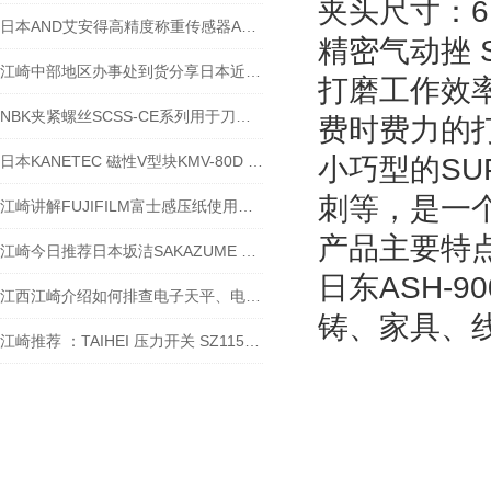
夹头尺寸：6.
日本AND艾安得高精度称重传感器AD-4212C
精密气动挫 S
江崎中部地区办事处到货分享日本近藤KONSEI平行卡爪 HA-4MS
打磨工作效率
NBK夹紧螺丝SCSS-CE系列用于刀夹的止动螺丝-江西江崎介绍
费时费力的打
日本KANETEC 磁性V型块KMV-80D 技术参数
小巧型的SU
刺等，是一
江崎讲解FUJIFILM富士感压纸使用方法等原理应用
产品主要特
江崎今日推荐日本坂洁SAKAZUME 保险丝座FHC-30SN
日东ASH-
江西江崎介绍如何排查电子天平、电子秤的通讯异常
铸、家具、
江崎推荐 ：TAIHEI 压力开关 SZ115BL24