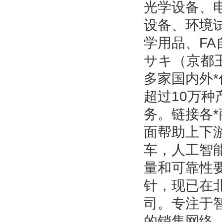
光学设备、
设备、环境
学用品、F
サキ（京都玉
多家国内外*
超过10万
务。链接各
面帮助上下
车，人工智
量和可靠性
针，现已在
司。专注于
的销售网络