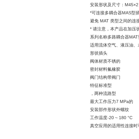
安装形状及尺寸：M45×
*可连接多耦合器MAS型插
避免 MAT 类型之间的
* 请注意，本产品在加
系列名称多路耦合器MAT
适用流体空气、液压油、
形状插头
阀体材质不锈的
密封材料氟橡胶
阀门结构带阀门
特征标准型
，两种流路型
最大工作压力7 MPa的
安装部件形状外螺纹
工作温度-20 ~ 180 °C
真空应用的适用性
连接时