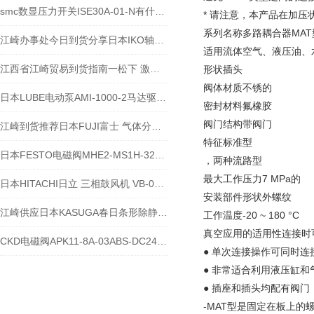
smc数显压力开关ISE30A-01-N有什么特点？
* 请注意，本产品在加
系列名称多路耦合器MAT
江崎办事处今日到货分享日本IKO轴承CFS
适用流体空气、液压油、
江西省江崎贸易到货指南一松下 激光水平仪BTL1100G
形状插头
阀体材质不锈的
日本LUBE电动泵AMI-1000-2马达驱动的连续的齿轮泵
密封材料氟橡胶
阀门结构带阀门
江崎到货推荐日本FUJI富士 气体分析仪 ZAF4K406-QYBA Y-YEAYY
特征标准型
日本FESTO电磁阀MHE2-MS1H-32G-QS-4-K参数表
，两种流路型
最大工作压力7 MPa的
日本HITACHI日立 三相鼓风机 VB-007-E3参数表
安装部件形状外螺纹
江崎供应日本KASUGA春日条形除静电装置电源 KD-309L
工作温度-20 ~ 180 °C
真空应用的适用性
连接时
CKD电磁阀APK11-8A-03ABS-DC24V 到货
● 单次连接操作可同时
● 非常适合利用液压缸
● 插座和插头均配有阀
-MAT型是固定在板上的