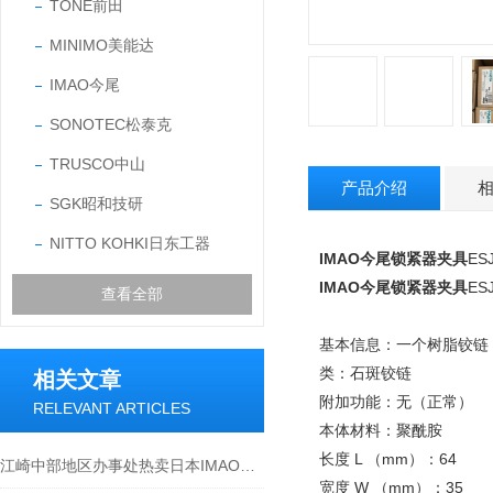
TONE前田
MINIMO美能达
IMAO今尾
SONOTEC松泰克
TRUSCO中山
产品介绍
SGK昭和技研
NITTO KOHKI日东工器
IMAO今尾锁紧器夹具
ES
IMAO今尾锁紧器夹具
ES
查看全部
基本信息：一个树脂铰链
类：石斑铰链
相关文章
附加功能：无（正常）
RELEVANT ARTICLES
本体材料：聚酰胺
长度 L （mm）：64
江崎中部地区办事处热卖日本IMAO今尾锥销抓紧型锁紧器QCPC0625-10
宽度 W （mm）：35