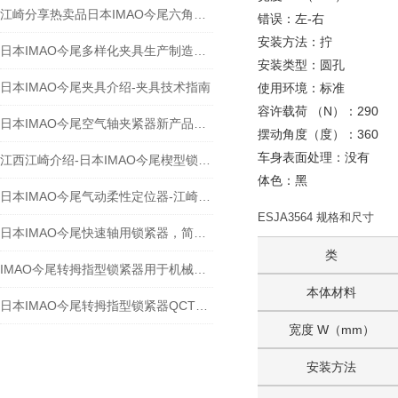
江崎分享热卖品日本IMAO今尾六角螺栓型快速柔性定位器CP730-1246LH
错误：左-右
安装方法：拧
日本IMAO今尾多样化夹具生产制造商-欢迎江西江崎咨询
安装类型：圆孔
日本IMAO今尾夹具介绍-夹具技术指南
使用环境：标准
容许载荷 （N）：290
日本IMAO今尾空气轴夹紧器新产品特点
摆动角度（度）：360
车身表面处理：没有
江西江崎介绍-日本IMAO今尾楔型锁紧器（收销式）的快速锁紧更安心更灵活
体色：黑
日本IMAO今尾气动柔性定位器-江崎介绍
ESJA3564 规格和尺寸
日本IMAO今尾快速轴用锁紧器，简单切实锁紧-江西江崎介绍
类
IMAO今尾转拇指型锁紧器用于机械时间缩减减半
本体材料
日本IMAO今尾转拇指型锁紧器QCTH系列-江西江崎介绍
宽度 W（mm）
安装方法