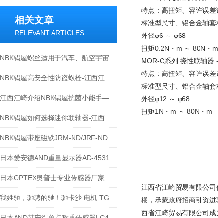
特点：高扭矩、容许误差
相关文章
标准型尺寸、铝合金轴套
RELEVANT ARTICLES
外径φ6 ～ φ68
扭矩0.2N・m ～ 80N・m
NBK锅屋螺丝适用于汽车、航空宇宙设备-江西江崎讲解
MOR-C系列 挠性联轴器 
特点：高扭矩、容许误差
NBK锅屋高安全性防盗螺栓-江西江崎介绍
标准型尺寸、铝合金轴套
江西江崎介绍NBK锅屋抗菌小能手—银离子喷涂-铝制拉手
外径φ12 ～ φ68
扭矩1N・m ～ 80N・m
NBK锅屋如何选择迷你联轴器-江西江崎介绍
NBK锅屋带座磁铁JRM-ND/JRF-ND系列的使用安全注意事项
日本爱安德AND重量显示器AD-4531B江崎贸易供应
日本OPTEX奥普士专业传感器厂家光电传感器-江崎介绍
江西省江崎贸易有限公司
我姓驰，驰骋的驰！驰卡沙 电机 TG-47G-SG-5-HA
楼，承蒙政府招商引资进
西省江崎贸易有限公司成
日本AND艾安得单点称重传感器LC4102