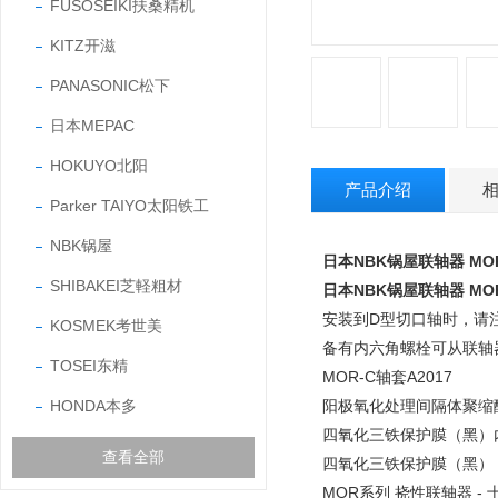
FUSOSEIKI扶桑精机
KITZ开滋
PANASONIC松下
日本MEPAC
HOKUYO北阳
产品介绍
Parker TAIYO太阳铁工
NBK锅屋
日本NBK锅屋联轴器 MOR-
SHIBAKEI芝軽粗材
日本NBK锅屋联轴器 MOR-
安装到D型切口轴时，请
KOSMEK考世美
备有内六角螺栓可从联轴
TOSEI东精
MOR-C轴套A2017
HONDA本多
阳极氧化处理间隔体聚缩醛
四氧化三铁保护膜（黑）内
查看全部
四氧化三铁保护膜（黑）
MOR系列 挠性联轴器 -