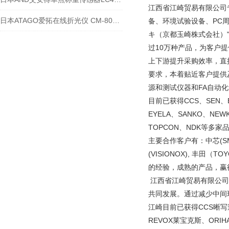
江西省江崎贸易有限公司
日本ATAGO爱拓在线折光仪 CM-800α浓度检测介绍
备、环境试验设备、PC
キ（京都玉崎株式会社）"
过10万种产品，为客户
上下游提升采购效率，直
要求，本着贴近客户提供
源和测试仪器和FA自动
目前已获得CCS、SEN、EY
EYELA、SANKO、NEW
TOPCON、NDK等多家
主要合作客户有：中芯(SMIC
(VISIONOX), 丰田
的经验，成熟的产品，
江西省江崎贸易有限公司
共同发展。通过减少中间
江崎目前已获得CCS晰写速、
REVOX莱宝克斯、ORIH