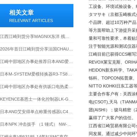
工设备、环境试验设备、
相关文章
タマサキ（京都玉崎株式会
RELEVANT ARTICLES
个品牌、超过10万种产
等方面帮助上下游提升采
江西江崎到货分享MAGNIX东洋 残磁仪 TGM-20
量和可靠性要求，本着贴
注于智能光源和测试仪器
2026年首日江崎到货分享法国CHAUVIN ARNOUX 钳形电流表 E27
江崎目前已获得CCS晰写速、
江崎中部地区办事处推荐日本AND爱安得可分离计HC-30Ki
REVOX莱宝克斯、ORIH
HEIDON新东科学、TAK
日本M-SYSTEM爱模转换器R3-TS8SCEFS025972
铄科、TOPCON拓普康、N
NITTO KOHKI日
江崎中部地区办事处有供坂口电热柔性加热器 2M-2-400
主要合作客户有：关西涂料（A
KEYENCE基恩士一体化控制器LK-G3001V推荐
电(CSOT),天马（TIAN
团(AISHI）；骏马精密
日本AND艾安得单点称重传感器LC4102
赢得了广大客户的信任
日本NPK 冲击扳手 （1 锤式） NW-1200B
江西省江崎贸易有限公司
同发展。通过减少中间环
江崎出售VPA3185-14气缸SMC真空发生器等产品