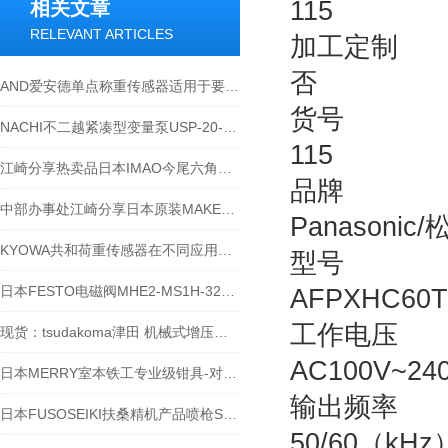
115
相关文章
RELEVANT ARTICLES
加工定制
否
AND爱安德单点称重传感器适用于要求精密测量的应用场景
货号
NACHI不二越紧凑型变量泵USP-20-15VOA3-14
115
江崎分享热卖品日本IMAO今尾六角螺栓型快速柔性定位器CP730-1246LH
品牌
中部办事处江崎分享日本原装MAKE麦克数字仪表 IC-2000
Panasonic/
KYOWA共和荷重传感器在不同应用领域的各种作用
型号
日本FESTO电磁阀MHE2-MS1H-32G-QS-4-K参数表
AFPXHC60T
工作电压
现货：tsudakoma津田 机械式增压机虎钳VI-1216
AC100V~2
日本MERRY室本铁工专业级钳具-对应工厂需求
输出频率
日本FUSOSEIKI扶桑精机产品喷枪ST系列介绍-江西江崎
50/60（kHz