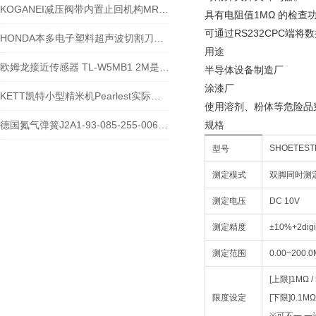
KOGANEI减压阀带内置止回机构MR303-03-28W
具有电阻值1MΩ 的检查
可通过RS232CPC端
HONDA本多电子塑料超声波切割刀的工作原理
用途
欧姆龙接近传感器 TL-W5MB1 2M是否定制？
半导体设备制造厂
涂漆厂
KETT凯特小型精米机Pearlest实际操作介绍
使用溶剂、粉体等危险品
德国氮气弹簧J2A1-93-085-255-006 825N
规格
SHOETESTE
型号
测定模式
双脚同时测
测定电压
DC 10V
测定精度
±10%+2digi
测定范围
0.00~200.
[上限]1MΩ / 
限度设定
[下限]0.1MΩ 