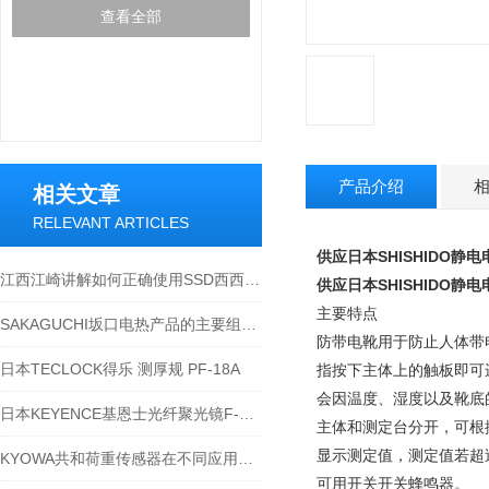
查看全部
产品介绍
相关文章
RELEVANT ARTICLES
供应日本SHISHIDO静
江西江崎讲解如何正确使用SSD西西蒂静电测量仪器
供应日本SHISHIDO静
主要特点
SAKAGUCHI坂口电热产品的主要组成部分分析
防带电靴用于防止人体带
日本TECLOCK得乐 测厚规 PF-18A
指按下主体上的触板即可进
会因温度、湿度以及靴底
日本KEYENCE基恩士光纤聚光镜F-2HA参数
主体和测定台分开，可根
显示测定值，测定值若超
KYOWA共和荷重传感器在不同应用领域的各种作用
可用开关开关蜂鸣器。