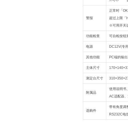
※可不一 一
正常时「O
警报
超过上限「H
※可用开关
功能检查
可自检按钮
电源
DC12V(专用
其他功能
PC端的输出功
主体尺寸
170×140×3
测定台尺寸
310×350×2
使用说明书
附属品
AC适配器
带有角度调整
选购件
RS232C电缆