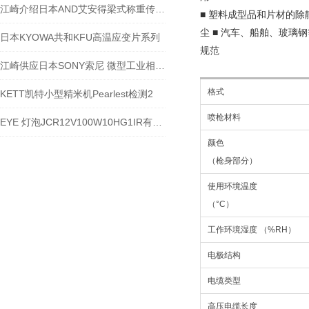
江崎介绍日本AND艾安得梁式称重传感器LC5223-K500
■ 塑料成型品和片材的除
尘 ■ 汽车、船舶、玻
日本KYOWA共和KFU高温应变片系列
规范
江崎供应日本SONY索尼 微型工业相机 XC-HR50
格式
KETT凯特小型精米机Pearlest检测2
喷枪材料
EYE 灯泡JCR12V100W10HG1IR有多长使用寿命
颜色
（枪身部分）
使用环境温度
（°C）
工作环境湿度 （%RH）
电极结构
电缆类型
高压电缆长度