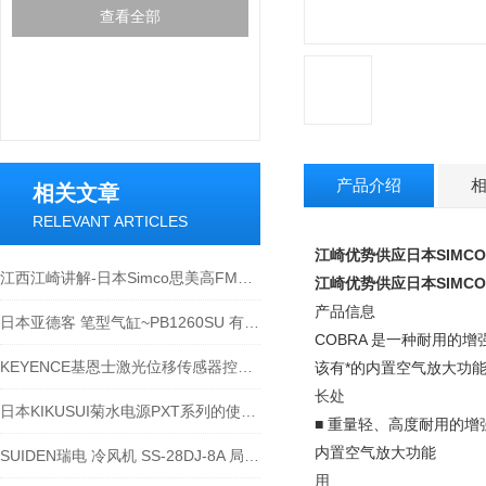
查看全部
产品介绍
相关文章
RELEVANT ARTICLES
江崎优势供应日本SIMC
江西江崎讲解-日本Simco思美高FMX-004静电测试仪静电测试
江崎优势供应日本SIMC
产品信息
日本亚德客 笔型气缸~PB1260SU 有何作用
COBRA 是一种耐用的
KEYENCE基恩士激光位移传感器控制器LK-GD500简介
该有*的内置空气放大功
长处
日本KIKUSUI菊水电源PXT系列的使用技巧
■ 重量轻、高度耐用的增
内置空气放大功能
SUIDEN瑞电 冷风机 SS-28DJ-8A 局部降温
用