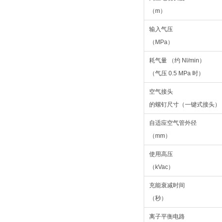
（m）
输入气压
（MPa）
耗气量 （约 Nl/min）
（气压 0.5 MPa 时）
空气接头
的螺钉尺寸（一键式接头）
自适应空气管外径
（mm）
使用高压
（kVac）
充能衰减时间
（秒）
离子平衡电路