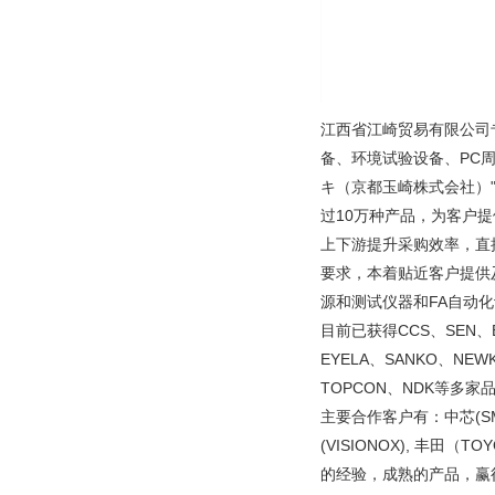
江西省江崎贸易有限公司
备、环境试验设备、PC
キ（京都玉崎株式会社）"
过10万种产品，为客户
上下游提升采购效率，直
要求，本着贴近客户提供
源和测试仪器和FA自动
目前已获得CCS、SEN、EY
EYELA、SANKO、NEW
TOPCON、NDK等多家
主要合作客户有：中芯(SMIC
(VISIONOX), 丰田
的经验，成熟的产品，